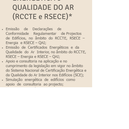
QUALIDADE DO AR
(RCCTE e RSECE)*
Emissão de Declarações de
Conformidade Regulamentar de Projectos
de Edifícios, no âmbito do RCCTE, RSECE –
Energia e RSECE – QAI;
Emissão de Certificados Energéticos e da
Qualidade do Ar Interior, no âmbito do RCCTE,
RSECE – Energia e RSECE – QAI;
Apoio e consultoria na aplicação e no
cumprimento da legislação em vigor no âmbito
do Sistema Nacional de Certificação Energética e
da Qualidade do Ar Interior nos Edifícios (SCE);
Simulação energética de edifícios como
apoio de consultoria ao projecto;
Auditorias energéticas e da Qualidade do
Ar Interior (QAI) dos edifícios no âmbito do
SCE;
Reabilitação energética de edifícios existentes;
Fiscalização e acompanhamento de obras, no
âmbito das exigências energéticas e da
qualidade do ar interior, no contexto
da regulamentação em vigor;
Preparação e elaboração de projectos das