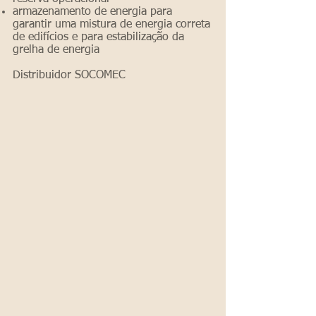
armazenamento de energia para
garantir uma mistura de energia correta
de edifícios e para estabilização da
grelha de energia
Distribuidor SOCOMEC
Soluções UPS para redes/centros de dados
Soluções de UPS e conversão de corrente
UPS para aplicações especiais
Armazenamento de reserva e armazenament